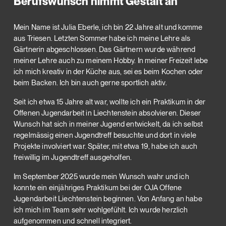
Berufswunsch nimmt Gestalt an
Mein Name ist Julia Eberle, ich bin 22 Jahre alt und komme
aus Triesen. Letzten Sommer habe ich meine Lehre als
Gärtnerin abgeschlossen. Das Gärtnern wurde während
meiner Lehre auch zu meinem Hobby. In meiner Freizeit lebe
ich mich kreativ in der Küche aus, sei es beim Kochen oder
beim Backen. Ich bin auch gerne sportlich aktiv.
Seit ich etwa 15 Jahre alt war, wollte ich ein Praktikum in der
Offenen Jugendarbeit in Liechtenstein absolvieren. Dieser
Wunsch hat sich in meiner Jugend entwickelt, da ich selbst
regelmässig einen Jugendtreff besuchte und dort in viele
Projekte involviert war. Später, mit etwa 19, habe ich auch
freiwillig im Jugendtreff ausgeholfen.
Im September 2025 wurde mein Wunsch wahr und ich
konnte ein einjähriges Praktikum bei der OJA Offene
Jugendarbeit Liechtenstein beginnen. Von Anfang an habe
ich mich im Team sehr wohlgefühlt. Ich wurde herzlich
aufgenommen und schnell integriert.