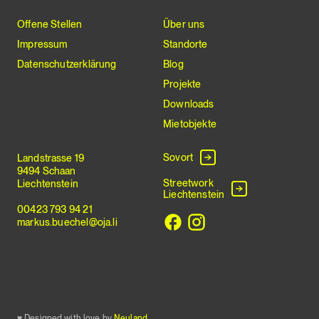
Offene Stellen
Über uns
Impressum
Standorte
Datenschutzerklärung
Blog
Projekte
Downloads
Mietobjekte
Sovort
Landstrasse 19
9494 Schaan
Streetwork
Liechtenstein
Liechtenstein
00423 793 94 21
markus.buechel@oja.li
♥ Designed with love by
Neuland