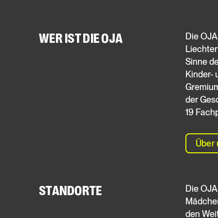
WER IST DIE OJA
Die OJA 
Liechte
Sinne de
Kinder- 
Gremium 
der Gesc
19 Fach
Über 
STANDORTE
Die OJA 
Mädchent
den Weit