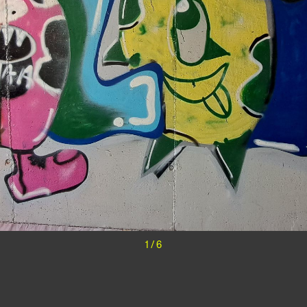
1
/
6