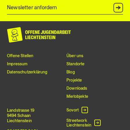
Anmel
Offene Stellen
Über uns
Impressum
Standorte
Datenschutzerklärung
Blog
Projekte
Downloads
Mietobjekte
Sovort
Landstrasse 19
9494 Schaan
Streetwork
Liechtenstein
Liechtenstein