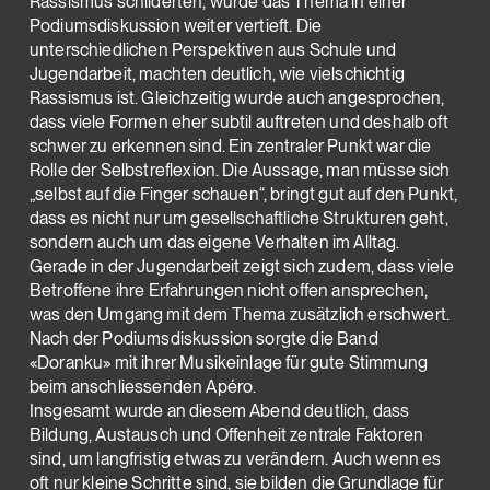
Rassismus schilderten, wurde das Thema in einer
Podiumsdiskussion weiter vertieft. Die
unterschiedlichen Perspektiven aus Schule und
Jugendarbeit, machten deutlich, wie vielschichtig
Rassismus ist. Gleichzeitig wurde auch angesprochen,
dass viele Formen eher subtil auftreten und deshalb oft
schwer zu erkennen sind. Ein zentraler Punkt war die
Rolle der Selbstreflexion. Die Aussage, man müsse sich
„selbst auf die Finger schauen“, bringt gut auf den Punkt,
dass es nicht nur um gesellschaftliche Strukturen geht,
sondern auch um das eigene Verhalten im Alltag.
Gerade in der Jugendarbeit zeigt sich zudem, dass viele
Betroffene ihre Erfahrungen nicht offen ansprechen,
was den Umgang mit dem Thema zusätzlich erschwert.
Nach der Podiumsdiskussion sorgte die Band
«Doranku» mit ihrer Musikeinlage für gute Stimmung
beim anschliessenden Apéro.
Insgesamt wurde an diesem Abend deutlich, dass
Bildung, Austausch und Offenheit zentrale Faktoren
sind, um langfristig etwas zu verändern. Auch wenn es
oft nur kleine Schritte sind, sie bilden die Grundlage für