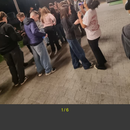
1
/
6