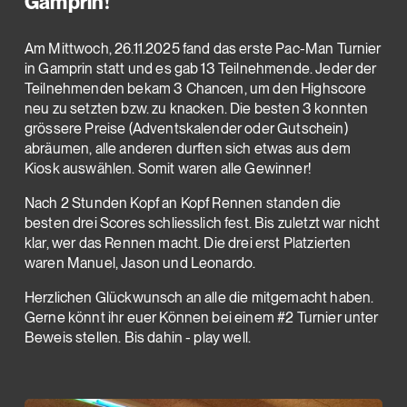
Gamprin!
Am Mittwoch, 26.11.2025 fand das erste Pac-Man Turnier
in Gamprin statt und es gab 13 Teilnehmende. Jeder der
Teilnehmenden bekam 3 Chancen, um den Highscore
neu zu setzten bzw. zu knacken. Die besten 3 konnten
grössere Preise (Adventskalender oder Gutschein)
abräumen, alle anderen durften sich etwas aus dem
Kiosk auswählen. Somit waren alle Gewinner!
Nach 2 Stunden Kopf an Kopf Rennen standen die
besten drei Scores schliesslich fest. Bis zuletzt war nicht
klar, wer das Rennen macht. Die drei erst Platzierten
waren Manuel, Jason und Leonardo.
Herzlichen Glückwunsch an alle die mitgemacht haben.
Gerne könnt ihr euer Können bei einem #2 Turnier unter
Beweis stellen. Bis dahin - play well.