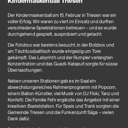
Kindermaskenball Triesen
Der Kindermaskenball am 15. Februar in Triesen war ein
voller Erfolg. Wir waren zu viert im Einsatz und durften
verschiedene Spielstationen betreuen – und es wurde
durchgehend gespielt, ausprobiert und gelacht.
Die Fotobox war bestens besucht, in der Bolzbox und
am Tischfussballtisch wurde ehrgeizig um Tore
gekämpft. Das Labyrinth und der Rumpler verlangten
Konzentration und das Guezli-Katapult sorgte für süsse
Überraschungen.
Neben unseren Stationen gab es im Saal ein
abwechslungsreiches Rahmenprogramm mit Popcorn,
einem Ballon-Künstler, viel Musik von DJ Floki, Tanz und
Konfetti. Die Familie Fehr ergänzte das Angebot mit einer
kreativen Bastelstation. Für Speis und Trank sorgten die
Gemeinde Triesen und die Funkenzunft Säga – vielen
Dank dafür.