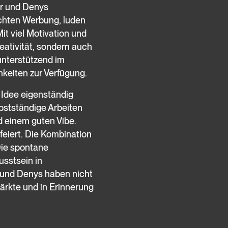
ar und Denys
achten Werbung, luden
t viel Motivation und
eativität, sondern auch
unterstützend im
hkeiten zur Verfügung.
 Idee eigenständig
bstständige Arbeiten
 einem guten Vibe.
eiert. Die Kombination
Die spontane
sstsein in
 und Denys haben nicht
ärkte und in Erinnerung