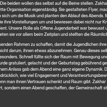
 Die beiden wollen das selbst auf die Beine stellen. Zakh
te Organisation eigenständig. Sie gestalteten Flyer, m
sich um die Musik und planten den Ablauf des Abends. Mi
sie ihre Vorstellungen um und bewiesen dabei nicht nur Kr
ent. Unsere Rolle als Offene Jugendarbeit war bewusst 
eten sie vor allem beim Zeitplan und stellten die Räumlic
senden Rahmen zu schaffen, damit die Jugendlichen ihre
 nicht darum, ihnen etwas abzunehmen. Genau dieses sel
sonders. Schnell füllte sich der Raum mit Bewegung und
de gratuliert, gelacht und der Geburtstag gebührend gef
chem Anlass gab dem Abend eine ganz eigene Dynamik. 
indrücklich, wie viel Engagement und Verantwortungsbewu
enn man ihnen Vertrauen schenkt und Raum gibt. Zakhar
ert, sondern einen Abend geschaffen, der Gemeinschaft st