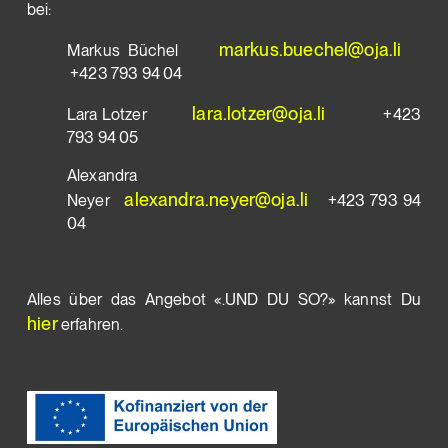
bei:
markus.buechel@oja.li
Markus Büchel
+423 793 94 04
lara.lotzer@oja.li
Lara Lotzer
+423
793 94 05
Alexandra
alexandra.neyer@oja.li
Neyer
+423 793 94
04
Alles über das Angebot «.UND DU SO?» kannst Du
hier
erfahren.